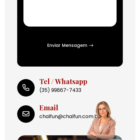
Enviar Mensagem
Tel / Whatsapp
(35) 99867-7433
Email
chalfun@chalfun.com.br