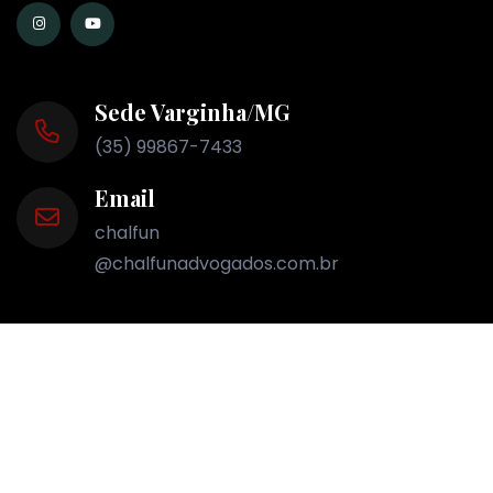
Sede Varginha/MG
(35) 99867-7433
Email
chalfun
@chalfunadvogados.com.br
Nossas Unidades
Varginha
- Rua Argentina, 535 - Vila Pinto,
CEP 37010-640t